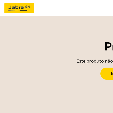
P
Este produto não 
I