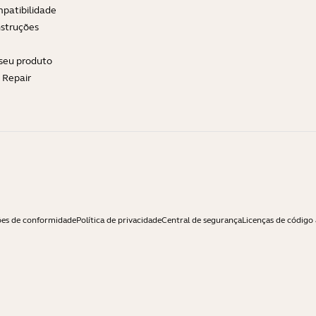
patibilidade
nstruções
 seu produto
e Repair
ões de conformidade
Política de privacidade
Central de segurança
Licenças de código