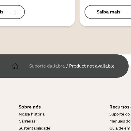
is
Saiba mais
Suporte da Jabra
/
Product not available
Sobre nós
Recursos 
Nossa história
Suporte do
Carreiras
Manuais do 
Sustentabilidade
Guia de em