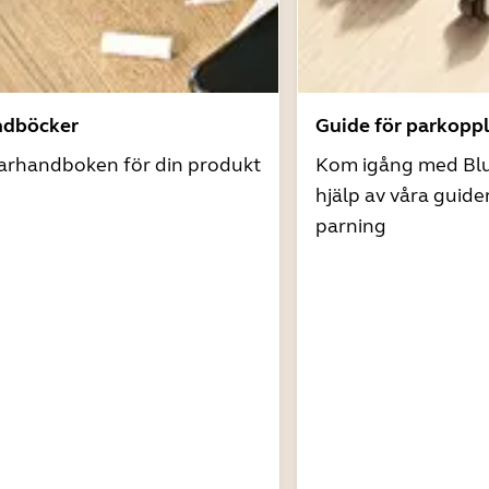
ndböcker
Guide för parkopp
arhandboken för din produkt
Kom igång med Bl
hjälp av våra guide
parning