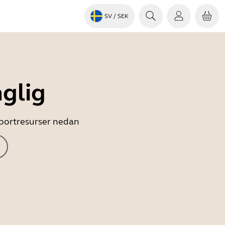
SV
/ SEK
nglig
upportresurser nedan