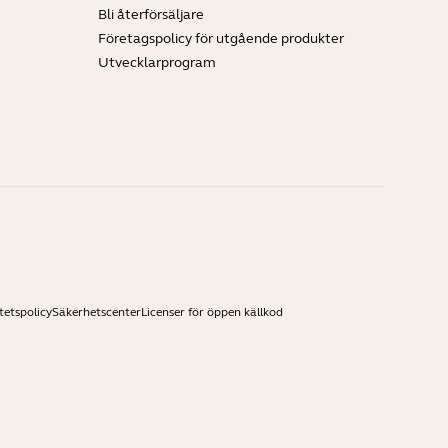
Bli återförsäljare
Företagspolicy för utgående produkter
Utvecklarprogram
tetspolicy
Säkerhetscenter
Licenser för öppen källkod