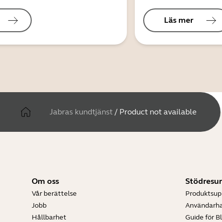
Läs mer
Jabras kundtjänst
/
Product not available
Om oss
Stödresur
Vår berättelse
Produktsup
Jobb
Användarh
Hållbarhet
Guide för B