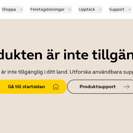
Shoppa
Företagslösningar
Upptäck
Support
ukten är inte tillgä
r inte tillgänglig i ditt land. Utforska användbara s
Gå till startsidan
Produktsupport