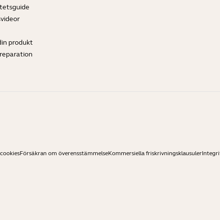
tetsguide
svideor
din produkt
ereparation
 cookies
Försäkran om överensstämmelse
Kommersiella friskrivningsklausuler
Integri