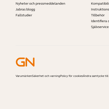
Nyheter och pressmeddelanden
Kompatibili
Jabras blogg
Instruktion
Fallstudier
Tillbehör
Identifiera 
Självservic
Varumärken
Säkerhet och varning
Policy för cookies
Ändra samtycke till