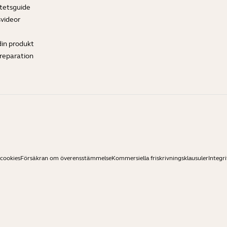
tetsguide
svideor
din produkt
ereparation
 cookies
Försäkran om överensstämmelse
Kommersiella friskrivningsklausuler
Integri