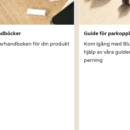
ndböcker
Guide för parkopp
arhandboken för din produkt
Kom igång med Bl
hjälp av våra guide
parning