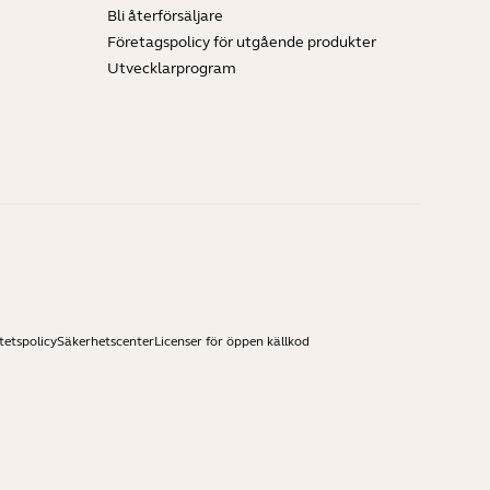
Bli återförsäljare
Företagspolicy för utgående produkter
Utvecklarprogram
tetspolicy
Säkerhetscenter
Licenser för öppen källkod