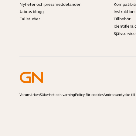
Nyheter och pressmeddelanden
Kompatibili
Jabras blogg
Instruktion
Fallstudier
Tillbehör
Identifiera 
Självservic
Varumärken
Säkerhet och varning
Policy för cookies
Ändra samtycke till