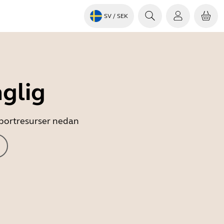
SV
/ SEK
nglig
upportresurser nedan