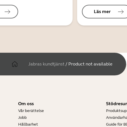
Läs mer
Jabras kundtjänst
/
Product not available
Om oss
Stödresur
Vår berättelse
Produktsup
Jobb
Användarh
Hållbarhet
Guide för B