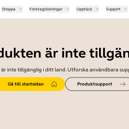
Shoppa
Företagslösningar
Upptäck
Support
ukten är inte tillgä
r inte tillgänglig i ditt land. Utforska användbara s
Gå till startsidan
Produktsupport