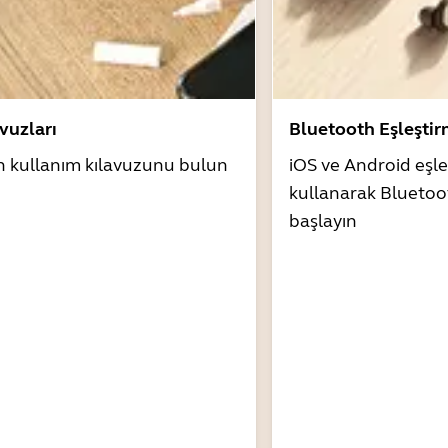
avuzları
Bluetooth Eşleşti
n kullanım kılavuzunu bulun
iOS ve Android eşle
kullanarak Bluetoo
başlayın