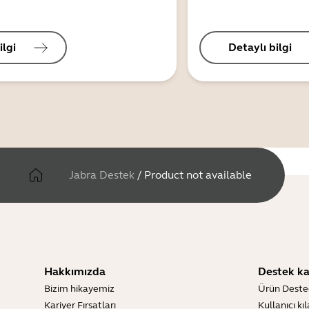
ilgi
Detaylı bilgi
Jabra Destek
/
Product not available
Hakkımızda
Destek ka
Bizim hikayemiz
Ürün Deste
Kariyer Fırsatları
Kullanıcı kı