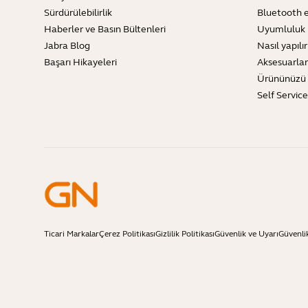
Sürdürülebilirlik
Bluetooth e
Haberler ve Basın Bültenleri
Uyumluluk 
Jabra Blog
Nasıl yapılır
Başarı Hikayeleri
Aksesuarlar
Ürününüzü 
Self Servic
Ticari Markalar
Çerez Politikası
Gizlilik Politikası
Güvenlik ve Uyarı
Güvenli