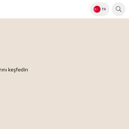
TR
ını keşfedin