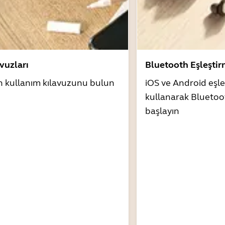
avuzları
Bluetooth Eşleşti
n kullanım kılavuzunu bulun
iOS ve Android eşle
kullanarak Bluetoo
başlayın