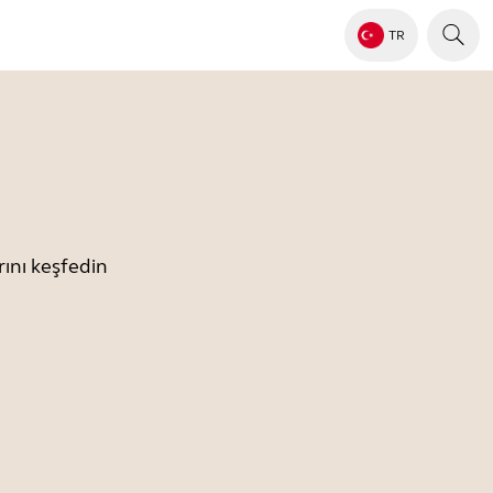
TR
ını keşfedin