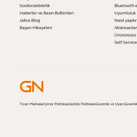
Sürdürülebilirlik
Bluetooth e
Haberler ve Basın Bültenleri
Uyumluluk 
Jabra Blog
Nasıl yapılır
Başarı Hikayeleri
Aksesuarlar
Ürününüzü 
Self Servic
Ticari Markalar
Çerez Politikası
Gizlilik Politikası
Güvenlik ve Uyarı
Güvenli