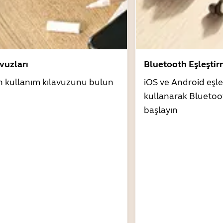
avuzları
Bluetooth Eşleşti
n kullanım kılavuzunu bulun
iOS ve Android eşle
kullanarak Bluetoo
başlayın