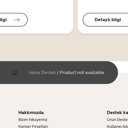
ilgi
Detaylı bilgi
Jabra Destek
/
Product not available
Hakkımızda
Destek ka
Bizim hikayemiz
Ürün Deste
Kariyer Fırsatları
Kullanıcı kı