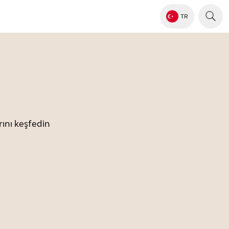
TR
ını keşfedin