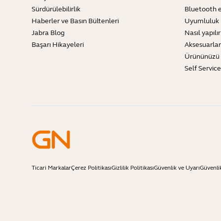
Sürdürülebilirlik
Bluetooth e
Haberler ve Basın Bültenleri
Uyumluluk 
Jabra Blog
Nasıl yapılır
Başarı Hikayeleri
Aksesuarlar
Ürününüzü 
Self Servic
Ticari Markalar
Çerez Politikası
Gizlilik Politikası
Güvenlik ve Uyarı
Güvenli