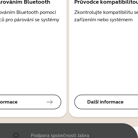
árováním Bluetooth
Průvodce kompatibilito
ováním Bluetooth pomocí
Zkontrolujte kompatibilitu s
ců pro párování se systémy
zařízením nebo systémem
nformace
Další informace
Podpora společnosti Jabra