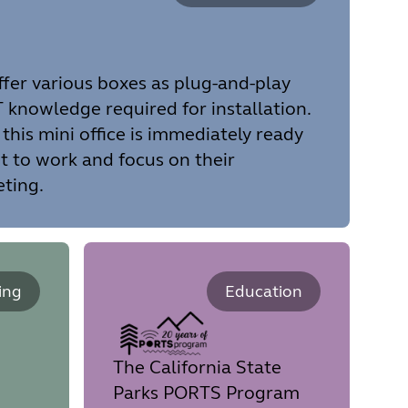
fer various boxes as plug-and-play
T knowledge required for installation.
his mini office is immediately ready
t to work and focus on their
ting.
ing
Education
The California State
Parks PORTS Program