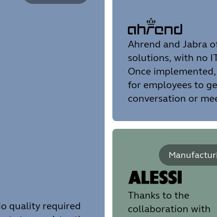
Ahrend and Jabra of
solutions, with no I
Once implemented, t
for employees to ge
conversation or mee
Manufactur
Thanks to the
o quality required
collaboration with