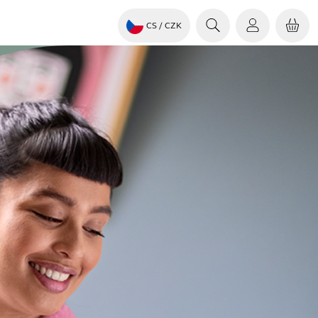
CS
/ CZK