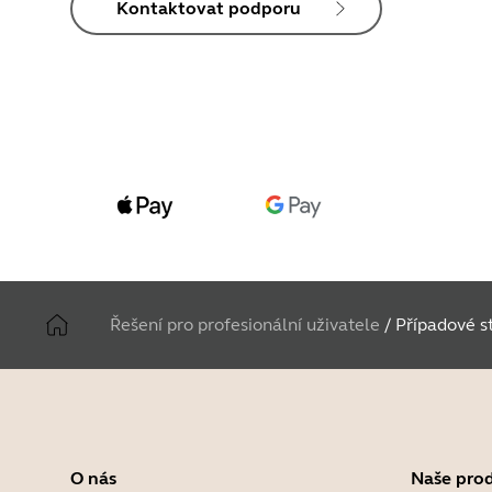
Kontaktovat podporu
Řešení pro profesionální uživatele
/
Případové s
O nás
Naše pro