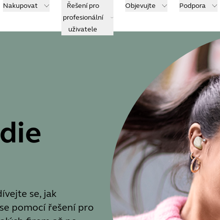
Nakupovat
Řešení pro
Objevujte
Podpora
profesionální
uživatele
die
vejte se, jak
se pomocí řešení pro