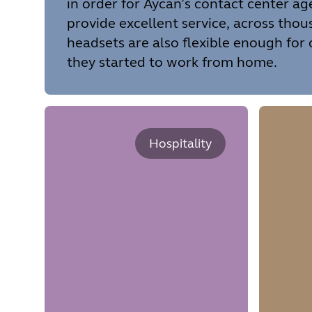
in order for Aycan’s contact center ag
provide excellent service, across thou
headsets are also flexible enough for 
they started to work from home.
Hospitality