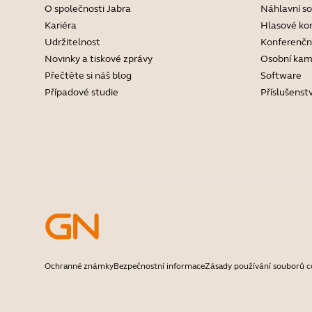
O společnosti Jabra
Náhlavní s
Kariéra
Hlasové ko
Udržitelnost
Konferenčn
Novinky a tiskové zprávy
Osobní kam
Přečtěte si náš blog
Software
Případové studie
Příslušenstv
Ochranné známky
Bezpečnostní informace
Zásady používání souborů c