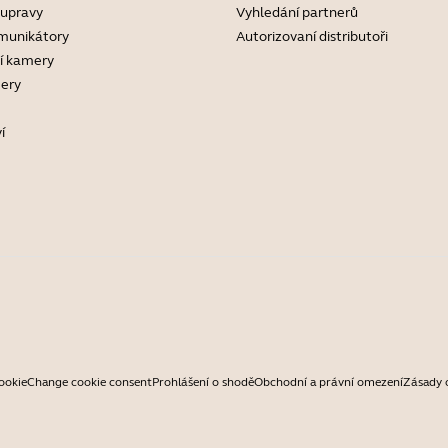
oupravy
Vyhledání partnerů
munikátory
Autorizovaní distributoři
í kamery
ery
í
ookie
Change cookie consent
Prohlášení o shodě
Obchodní a právní omezení
Zásady 