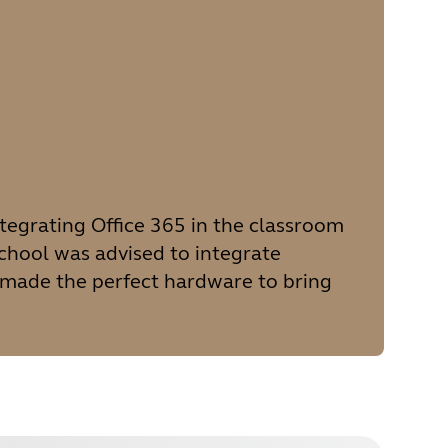
tegrating Office 365 in the classroom
school was advised to integrate
 made the perfect hardware to bring