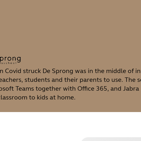
 Covid struck De Sprong was in the middle of in
teachers, students and their parents to use. The 
osoft Teams together with Office 365, and Jabra
classroom to kids at home.