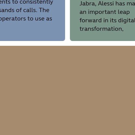
ents to consistently
Jabra, Alessi has m
sands of calls. The
an important leap
operators to use as
forward in its digita
transformation,
improving the quali
meetings. The team
also benefited from
fast deployment an
integration with
company devices s
as PCs, phones, and
speakerphones.