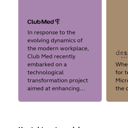
In response to the
evolving dynamics of
the modern workplace,
Club Med recently
embarked on a
When
technological
for 
transformation project
Micr
aimed at enhancing
the 
communication and
collaboration within its
organization.