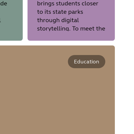
ade
brings students closer
to its state parks
l
through digital
storytelling. To meet the
ty of
needs of digital-native
 has
students who are
 the
accustomed to a high
d
level of production
Education
quality and park staff
uch
leveraging technology
in unique environments,
PORTS turned to Jabra
for innovative, plug-and-
play audio and video
solutions.