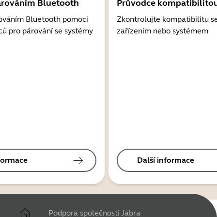
árováním Bluetooth
Průvodce kompatibilito
ováním Bluetooth pomocí
Zkontrolujte kompatibilitu s
ců pro párování se systémy
zařízením nebo systémem
nformace
Další informace
Podpora společnosti Jabra