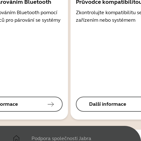
árováním Bluetooth
Průvodce kompatibilito
ováním Bluetooth pomocí
Zkontrolujte kompatibilitu s
ců pro párování se systémy
zařízením nebo systémem
nformace
Další informace
Podpora společnosti Jabra