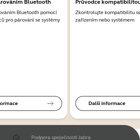
árováním Bluetooth
Průvodce kompatibilito
ováním Bluetooth pomocí
Zkontrolujte kompatibilitu s
ců pro párování se systémy
zařízením nebo systémem
nformace
Další informace
Podpora společnosti Jabra