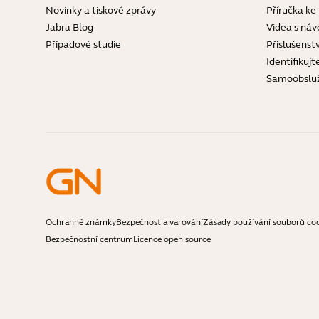
Novinky a tiskové zprávy
Příručka ke
Jabra Blog
Videa s náv
Případové studie
Příslušenstv
Identifikujt
Samoobslu
Ochranné známky
Bezpečnost a varování
Zásady používání souborů co
Bezpečnostní centrum
Licence open source