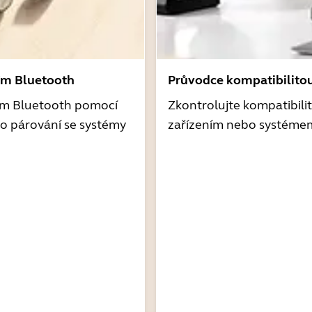
ím Bluetooth
Průvodce kompatibilito
ím Bluetooth pomocí
Zkontrolujte kompatibili
o párování se systémy
zařízením nebo systéme