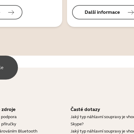
e
Další informace
le
 zdroje
Časté dotazy
 podpora
Jaký typ náhlavní soupravy je vho
 příručky
Skype?
árováním Bluetooth
Jaký typ náhlavní soupravy je vho