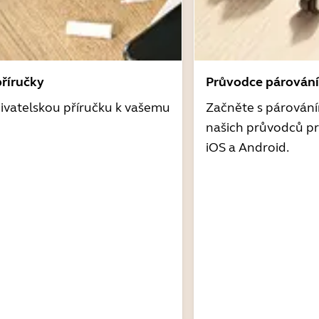
příručky
Průvodce párován
ivatelskou příručku k vašemu
Začněte s párován
našich průvodců pr
iOS a Android.