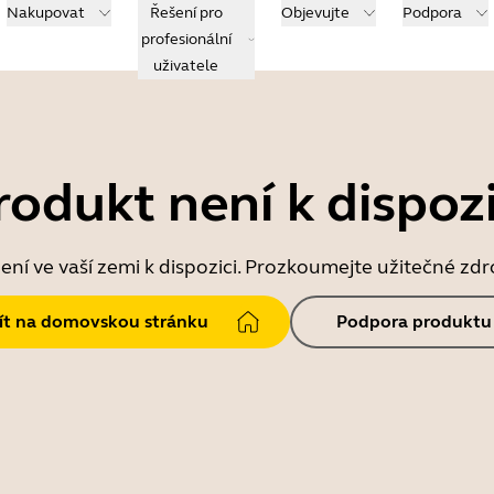
Nakupovat
Řešení pro
Objevujte
Podpora
profesionální
uživatele
rodukt není k dispozi
ní ve vaší zemi k dispozici. Prozkoumejte užitečné zd
jít na domovskou stránku
Podpora produktu