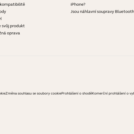
 kompatibilitě
iPhone?
ody
Jsou náhlavní soupravy Bluetoot
í
e svůj produkt
žná oprava
okie
Změna souhlasu se soubory cookie
Prohlášení o shodě
Komerční prohlášení o vy