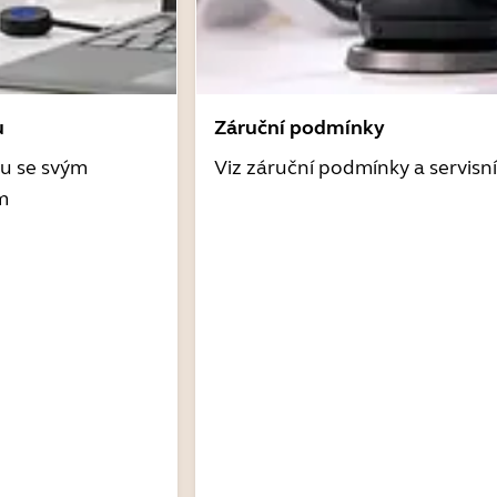
u
Záruční podmínky
tu se svým
Viz záruční podmínky a servisn
m