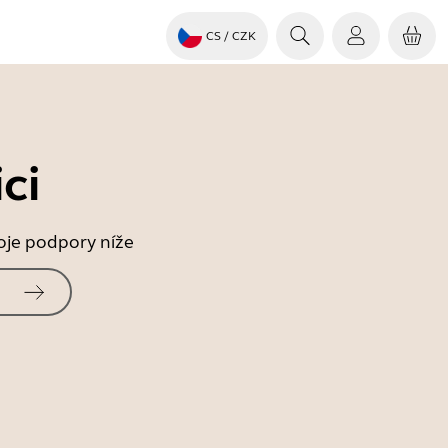
CS
/ CZK
ci
roje podpory níže