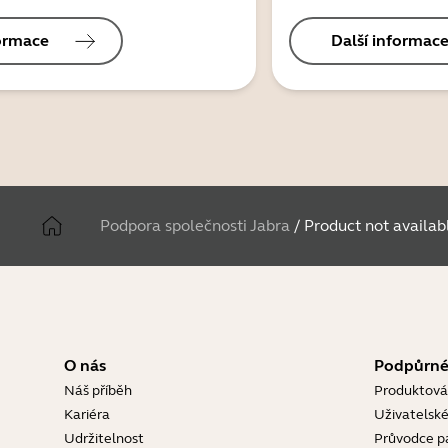
formace
Další informac
Podpora společnosti Jabra
/
Product not availab
O nás
Podpůrné
Náš příběh
Produktová
Kariéra
Uživatelské
Udržitelnost
Průvodce p