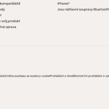
 kompatibilitě
iPhone?
ody
Jsou náhlavní soupravy Bluetoot
í
e svůj produkt
žná oprava
okie
Změna souhlasu se soubory cookie
Prohlášení o shodě
Komerční prohlášení o vy