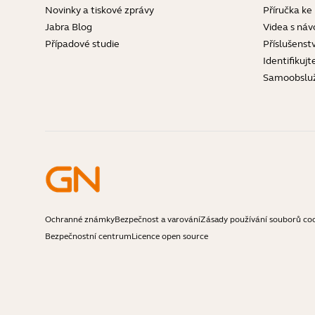
Novinky a tiskové zprávy
Příručka ke
Jabra Blog
Videa s náv
Případové studie
Příslušenstv
Identifikujt
Samoobslu
Ochranné známky
Bezpečnost a varování
Zásady používání souborů co
Bezpečnostní centrum
Licence open source