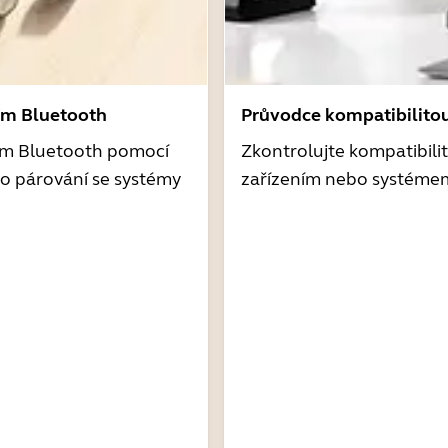
ím Bluetooth
Průvodce kompatibilito
ím Bluetooth pomocí
Zkontrolujte kompatibili
o párování se systémy
zařízením nebo systéme