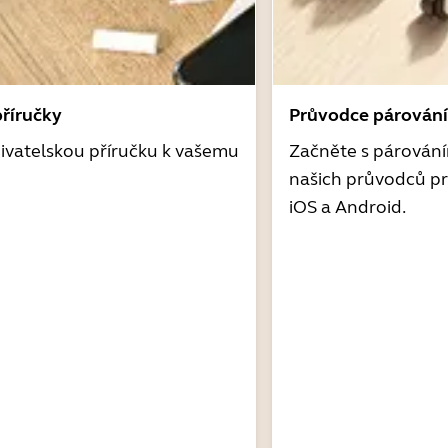
příručky
Průvodce párován
ivatelskou příručku k vašemu
Začněte s párován
našich průvodců pr
iOS a Android.