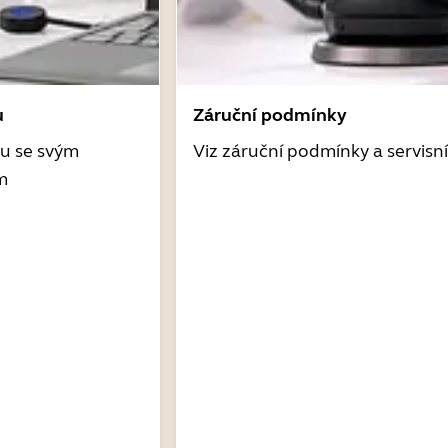
u
Záruční podmínky
tu se svým
Viz záruční podmínky a servisn
m