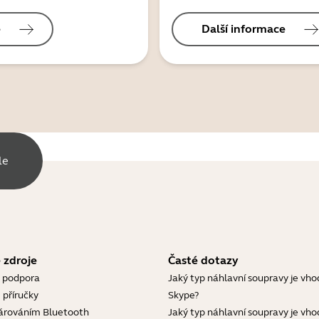
e
Další informace
le
 zdroje
Časté dotazy
 podpora
Jaký typ náhlavní soupravy je vho
 příručky
Skype?
árováním Bluetooth
Jaký typ náhlavní soupravy je vho