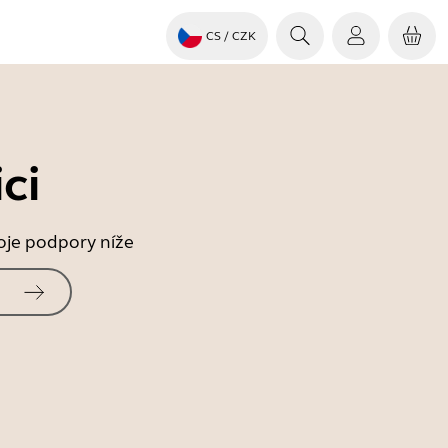
CS
/ CZK
ci
roje podpory níže