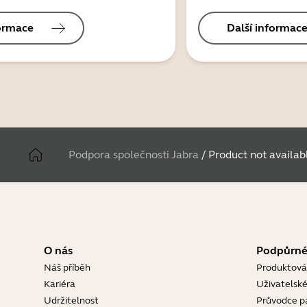
formace
Další informac
Podpora společnosti Jabra
/
Product not availab
O nás
Podpůrné
Náš příběh
Produktová
Kariéra
Uživatelské
Udržitelnost
Průvodce p