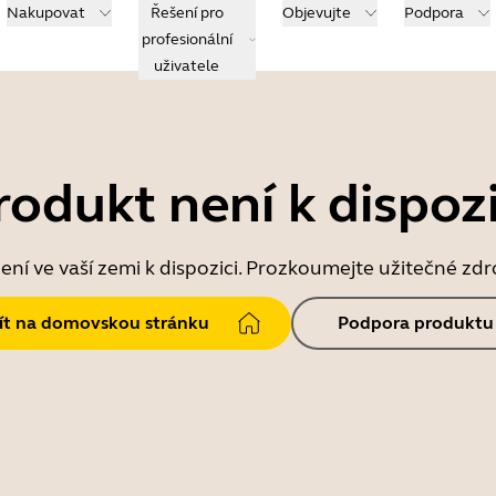
Nakupovat
Řešení pro
Objevujte
Podpora
profesionální
uživatele
rodukt není k dispozi
ní ve vaší zemi k dispozici. Prozkoumejte užitečné zd
jít na domovskou stránku
Podpora produktu