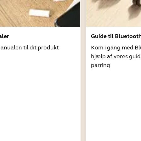
ler
Guide til Bluetoot
nualen til dit produkt
Kom i gang med Bl
hjælp af vores guid
parring