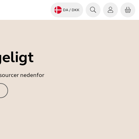
DA
/ DKK
eligt
essourcer nedenfor