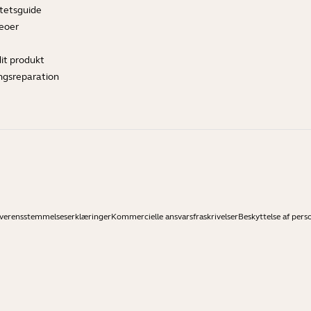
tetsguide
deoer
dit produkt
ngsreparation
verensstemmelseserklæringer
Kommercielle ansvarsfraskrivelser
Beskyttelse af pers