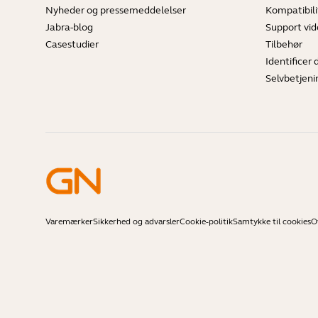
Nyheder og pressemeddelelser
Kompatibili
Jabra-blog
Support vi
Casestudier
Tilbehør
Identificer 
Selvbetjeni
Varemærker
Sikkerhed og advarsler
Cookie-politik
Samtykke til cookies
O