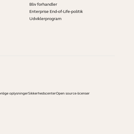
Bliv forhandler
Enterprise End-of-Life-politik
Udviklerprogram
onlige oplysninger
Sikkerhedscenter
Open source-licenser