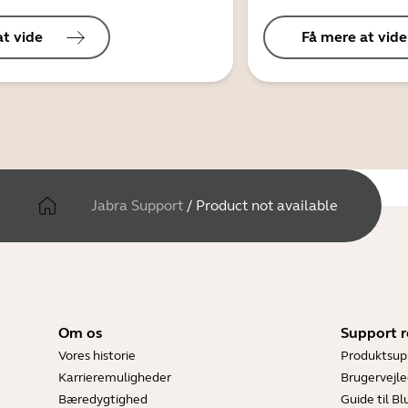
at vide
Få mere at vide
Jabra Support
/
Product not available
Om os
Support r
Vores historie
Produktsup
Karrieremuligheder
Brugervejle
Bæredygtighed
Guide til B