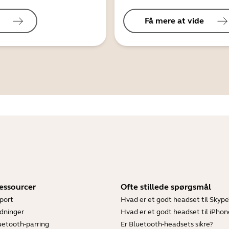
Få mere at vide
essourcer
Ofte stillede spørgsmål
port
Hvad er et godt headset til Skype
dninger
Hvad er et godt headset til iPhon
luetooth-parring
Er Bluetooth-headsets sikre?