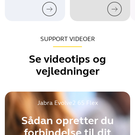
SUPPORT VIDEOER
Se videotips og
vejledninger
Jabra Evolve2 65 Flex
Sådan opretter du
forbindelse til dit