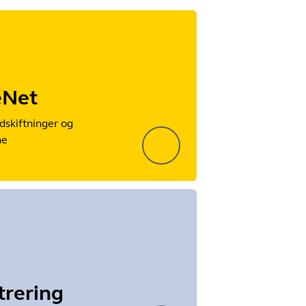
eNet
dskiftninger og
ne
trering