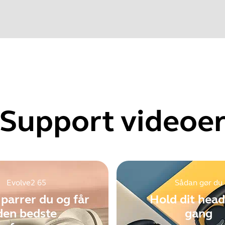
Find dit produkts serienummer, før du tjekker garantien.
o 128-bit key length.
mpatible with older Bluetooth devices when connected to the 
t Bluetooth encryption is not permitted to be negotiated below
Support videoe
Showing 5 of 107
Evolve2 65
Sådan gør du
parrer du og får
Hold dit head
den bedste
gang