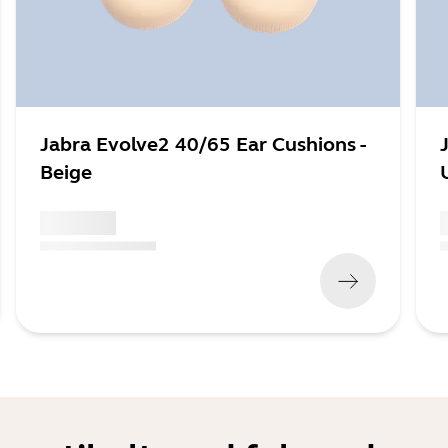
Jabra Evolve2 40/65 Ear Cushions -
Beige
x xxx,xx xx
x
(
x xxx,xx xx
x xxx xxx
)
(