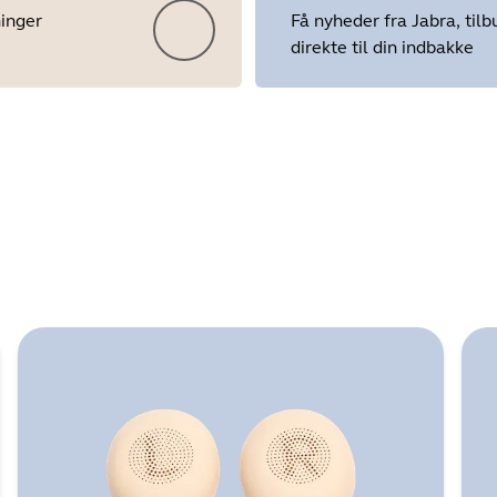
ninger
Få nyheder fra Jabra, tilb
direkte til din indbakke