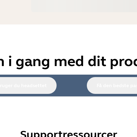
 i gang med dit pro
ruger du headsettet
Få den bedste pa
Supportressourcer