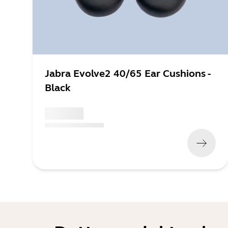
Jabra Evolve2 40/65 Ear Cushions -
Black
x xxx,xx xx
(
x xxx,xx xx
x xxx xxx
)