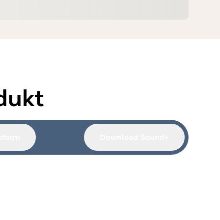
dukt
sform
Download Sound+