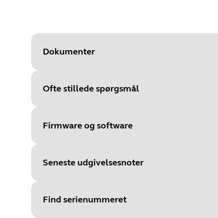
Dokumenter
Ofte stillede spørgsmål
Document
Tekniske specifikationer for Evo
Language
Firmware og software
Type
pdf
Size
296.3 KB
Seneste udgivelsesnoter
File
Firmware
Platform
Windows
Find serienummeret
Language
Flersproget
Document
Brugermanual