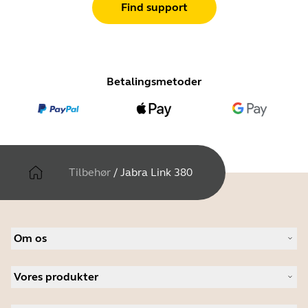
Find support
Betalingsmetoder
Tilbehør
/
Jabra Link 380
Om os
Om Jabra
Vores produkter
Karriere
Bæredygtighed
Headset