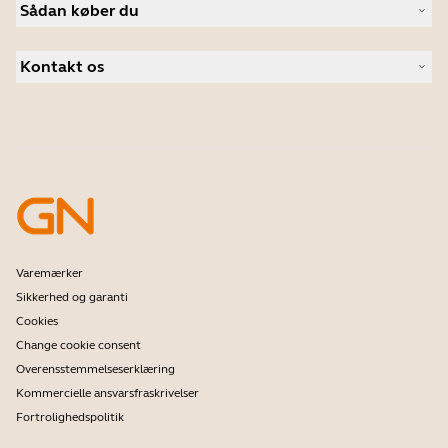
Nyheder og pressemeddelelser
Sådan køber du
Speakerphones
Følg med på vores blog
Konferencekameraer
Forhandlere til Erhverv
Casestudier
Personlige kameraer
Kontakt os
Distributører
Software
Kontakt vores salgsafdeling
Tilbehør
Kontakt Support
Onlinebutik Support
Tilmeld dit produkt
Udviklerprogram
Partnerprogram
Garanti & service
Enterprises End-of-Life-politik
Varemærker
Sikkerhed og garanti
Cookies
Change cookie consent
Overensstemmelseserklæring
Kommercielle ansvarsfraskrivelser
Fortrolighedspolitik