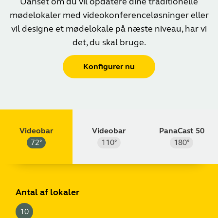
Uanset om du vil opdatere dine traditionelle
mødelokaler med videokonferenceløsninger eller
vil designe et mødelokale på næste niveau, har vi
det, du skal bruge.
Konfigurer nu
Videobar
Videobar
PanaCast 50
72
°
110
°
180
°
m
ft
Antal af lokaler
10