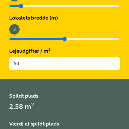
Lokalets bredde
(m)
3
2
Lejeudgifter
/
m
Spildt plads
2
2.58
m
Værdi af spildt plads