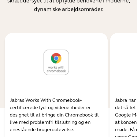
skræddersyet til at opfylde behovene i moderne,
dynamiske arbejdsområder.
Jabras Works With Chromebook-
Jabra har 
certificerede lyd- og videoenheder er
det så let
designet til at bringe din Chromebook til
Google Me
live med problemfri tilslutning og en
at koncen
enestående brugeroplevelse.
møde. Få 
vores Goo