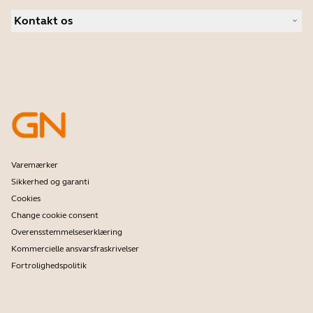
Forhandlere til Erhverv
Casestudier
Personlige kameraer
Kontakt os
Distributører
Software
Kontakt vores salgsafdeling
Tilbehør
Kontakt Support
Onlinebutik Support
Tilmeld dit produkt
Udviklerprogram
Partnerprogram
Garanti & service
Enterprises End-of-Life-politik
Varemærker
Sikkerhed og garanti
Cookies
Change cookie consent
Overensstemmelseserklæring
Kommercielle ansvarsfraskrivelser
Fortrolighedspolitik