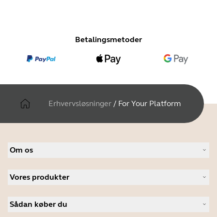
Betalingsmetoder
Erhvervsløsninger
/
For Your Platform
Om os
Om Jabra
Vores produkter
Karriere
Bæredygtighed
Headset
Nyheder og pressemeddelelser
Sådan køber du
Speakerphones
Følg med på vores blog
Konferencekameraer