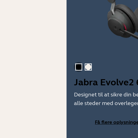
Sort
Guld beige
Jabra Evolve2 
Designet til at sikre din
alle steder med overlegen
Få flere oplysning