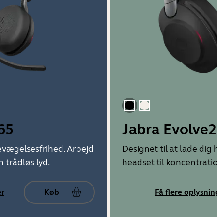
Sort
Guld beige
65
Jabra Evolve2
 bevægelsesfrihed. Arbejd
Designet til at lade dig
 trådløs lyd.
headset til koncentrati
er
Køb
Få flere oplysnin