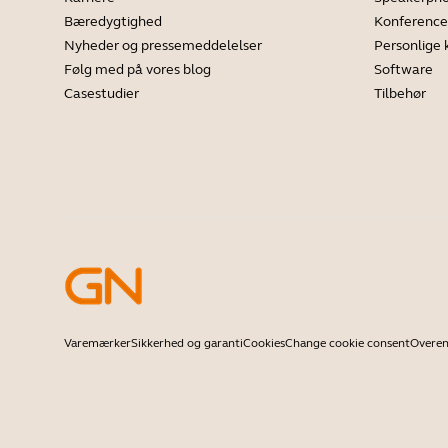
Bæredygtighed
Konferenc
Nyheder og pressemeddelelser
Personlige
Følg med på vores blog
Software
Casestudier
Tilbehør
Varemærker
Sikkerhed og garanti
Cookies
Change cookie consent
Overen