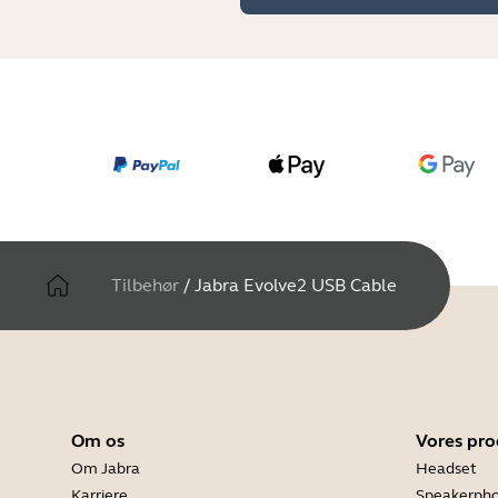
Tilbehør
/
Jabra Evolve2 USB Cable
Om os
Vores pro
Om Jabra
Headset
Karriere
Speakerph