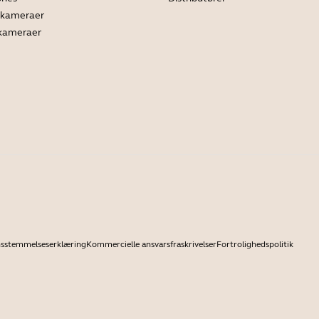
ekameraer
 kameraer
sstemmelseserklæring
Kommercielle ansvarsfraskrivelser
Fortrolighedspolitik