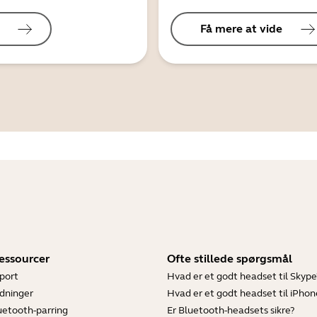
Få mere at vide
essourcer
Ofte stillede spørgsmål
port
Hvad er et godt headset til Skype
dninger
Hvad er et godt headset til iPhon
luetooth-parring
Er Bluetooth-headsets sikre?