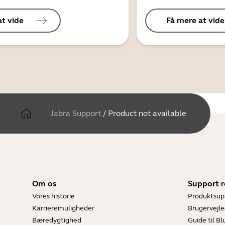
at vide
Få mere at vide
Jabra Support
/
Product not available
Om os
Support r
Vores historie
Produktsup
Karrieremuligheder
Brugervejle
Bæredygtighed
Guide til B