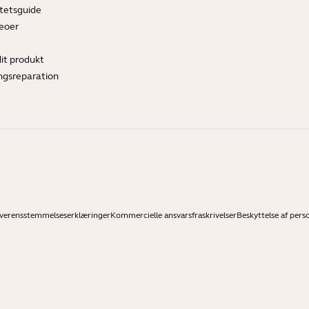
tetsguide
deoer
dit produkt
ngsreparation
verensstemmelseserklæringer
Kommercielle ansvarsfraskrivelser
Beskyttelse af pers