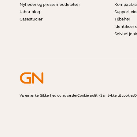
Nyheder og pressemeddelelser
Kompatibili
Jabra-blog
Support vi
Casestudier
Tilbehør
Identificer 
Selvbetjeni
Varemærker
Sikkerhed og advarsler
Cookie-politik
Samtykke til cookies
O