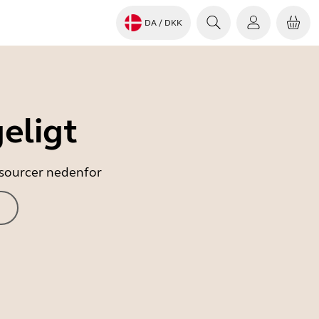
DA
/ DKK
eligt
essourcer nedenfor