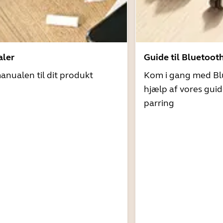
ler
Guide til Bluetoot
nualen til dit produkt
Kom i gang med Bl
hjælp af vores guid
parring