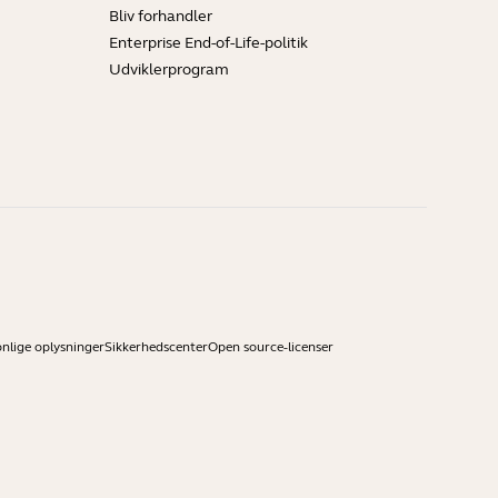
Bliv forhandler
Enterprise End-of-Life-politik
Udviklerprogram
onlige oplysninger
Sikkerhedscenter
Open source-licenser