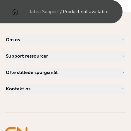
Jabra Support
/
Product not available
Om os
Vores historie
Support ressourcer
Karrieremuligheder
Bæredygtighed
Produktsupport
Nyheder og pressemeddelelser
Ofte stillede spørgsmål
Brugervejledninger
Jabra-blog
Guide til Bluetooth-parring
Hvad er et godt headset til Skype?
Casestudier
Kompatibilitetsguide
Kontakt os
Hvad er et godt headset til iPhone?
Support videoer
Er Bluetooth-headsets sikre?
Kontakt Jabras salgsafdeling
Tilbehør
Online ordrer
Identificer dit produkt
Registrer dit produkt
Selvbetjeningsreparation
Bliv forhandler
Enterprise End-of-Life-politik