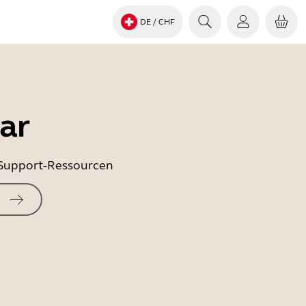
DE
/ CHF
ar
e Support-Ressourcen