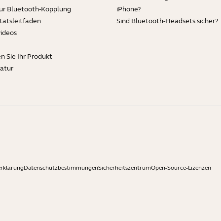
zur Bluetooth-Kopplung
iPhone?
tätsleitfaden
Sind Bluetooth-Headsets sicher?
videos
en Sie Ihr Produkt
ratur
rklärung
Datenschutzbestimmungen
Sicherheitszentrum
Open-Source-Lizenzen