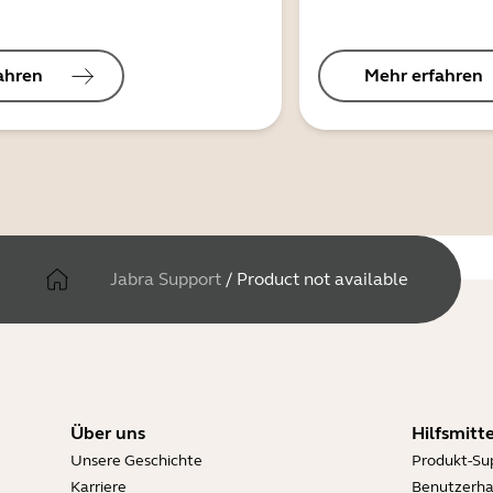
ahren
Mehr erfahren
Jabra Support
/
Product not available
Über uns
Hilfsmitte
Unsere Geschichte
Produkt-Su
Karriere
Benutzerh