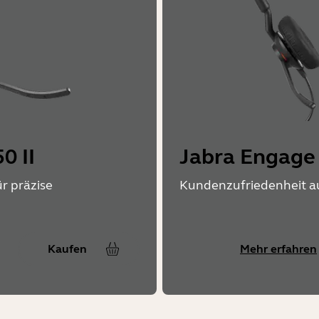
0 II
Jabra Engage
r präzise
Kundenzufriedenheit a
Kaufen
Mehr erfahren