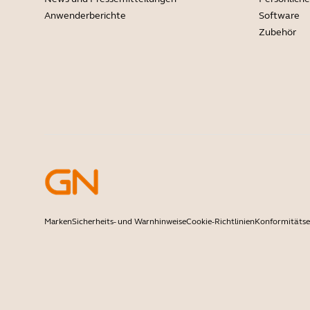
Anwenderberichte
Software
Zubehör
Marken
Sicherheits- und Warnhinweise
Cookie-Richtlinien
Konformitätse