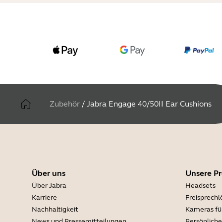
Zubehör
/
Jabra Engage 40/50II Ear Cushions
Über uns
Unsere P
Über Jabra
Headsets
Karriere
Freisprech
Nachhaltigkeit
Kameras fü
News und Pressemitteilungen
Persönlich