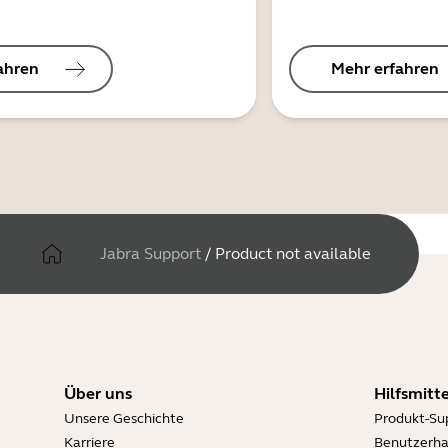
ahren
Mehr erfahren
Jabra Support
/
Product not available
Über uns
Hilfsmitte
Unsere Geschichte
Produkt-Su
Karriere
Benutzerh