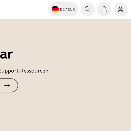
DE
/ EUR
ar
e Support-Ressourcen