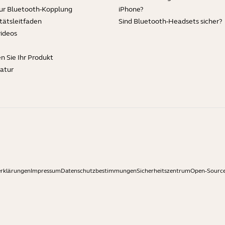
zur Bluetooth-Kopplung
iPhone?
tätsleitfaden
Sind Bluetooth-Headsets sicher?
videos
en Sie Ihr Produkt
ratur
erklärungen
Impressum
Datenschutzbestimmungen
Sicherheitszentrum
Open-Source