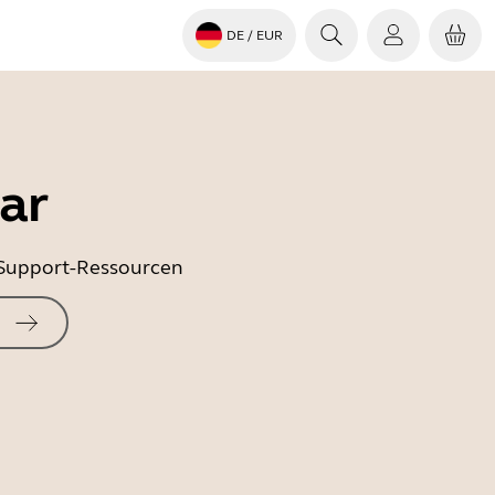
DE
/ EUR
ar
e Support-Ressourcen