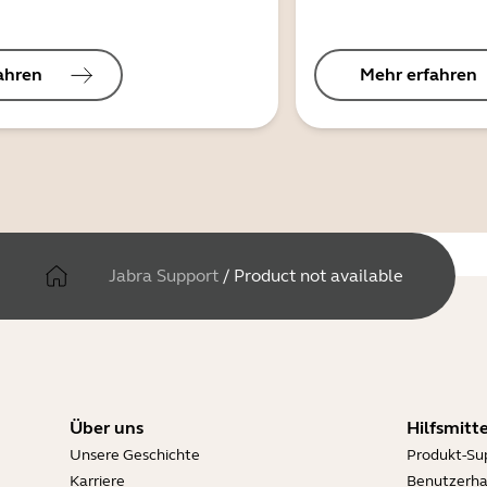
ahren
Mehr erfahren
Jabra Support
/
Product not available
Über uns
Hilfsmitte
Unsere Geschichte
Produkt-Su
Karriere
Benutzerh