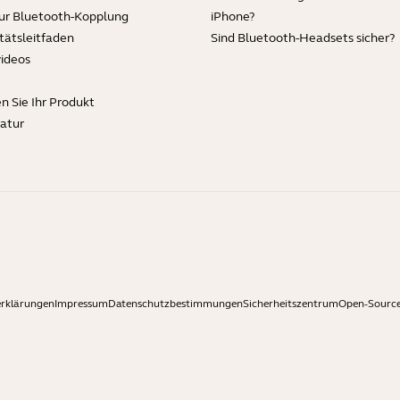
zur Bluetooth-Kopplung
iPhone?
tätsleitfaden
Sind Bluetooth-Headsets sicher?
videos
en Sie Ihr Produkt
ratur
erklärungen
Impressum
Datenschutzbestimmungen
Sicherheitszentrum
Open-Source