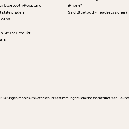
zur Bluetooth-Kopplung
iPhone?
tätsleitfaden
Sind Bluetooth-Headsets sicher?
videos
en Sie Ihr Produkt
ratur
erklärungen
Impressum
Datenschutzbestimmungen
Sicherheitszentrum
Open-Source