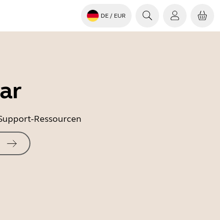
DE
/ EUR
ar
e Support-Ressourcen