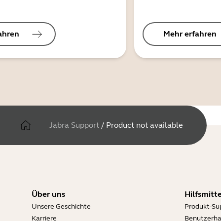
ahren
Mehr erfahren
Jabra Support
/
Product not available
Über uns
Hilfsmitte
Unsere Geschichte
Produkt-Su
Karriere
Benutzerh