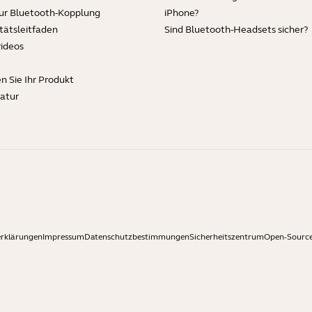
zur Bluetooth-Kopplung
iPhone?
tätsleitfaden
Sind Bluetooth-Headsets sicher?
videos
en Sie Ihr Produkt
ratur
erklärungen
Impressum
Datenschutzbestimmungen
Sicherheitszentrum
Open-Source