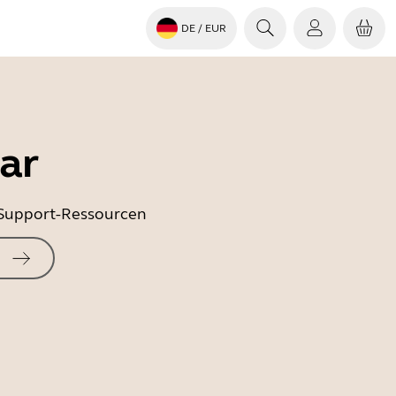
DE
/ EUR
ar
e Support-Ressourcen