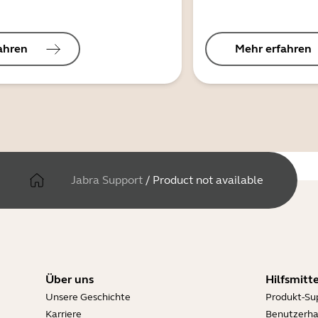
ahren
Mehr erfahren
Jabra Support
/
Product not available
Über uns
Hilfsmitte
Unsere Geschichte
Produkt-Su
Karriere
Benutzerh