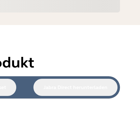
odukt
set
Jabra Direct herunterladen