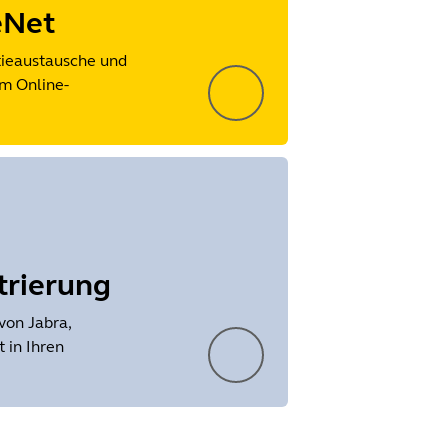
eNet
tieaustausche und
m Online-
trierung
von Jabra,
 in Ihren