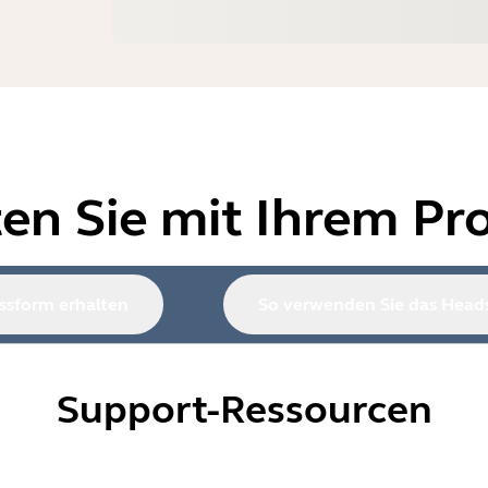
ten Sie mit Ihrem Pr
ssform erhalten
So verwenden Sie das Head
Support-Ressourcen