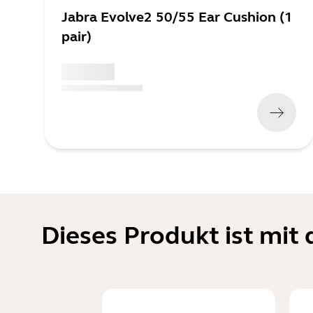
Jabra Evolve2 50/55 Ear Cushion (1
pair)
x xxx,xx xx
(
x xxx,xx xx
x xxx xxx
)
Dieses Produkt ist mi