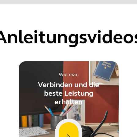
ie die Seriennummer Ihres Produkts, bevor Sie die Garantie üb
 for Microsoft Teams variants
Anleitungsvideo
Showing 5 of 81
Wie man
Verbinden und die
beste Leistung
erhalten