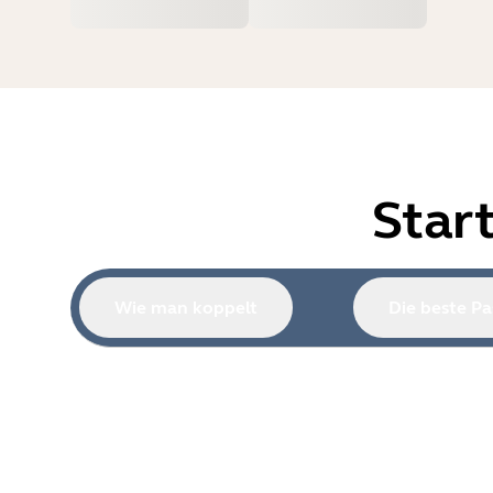
Star
Wie man koppelt
Die beste Pa