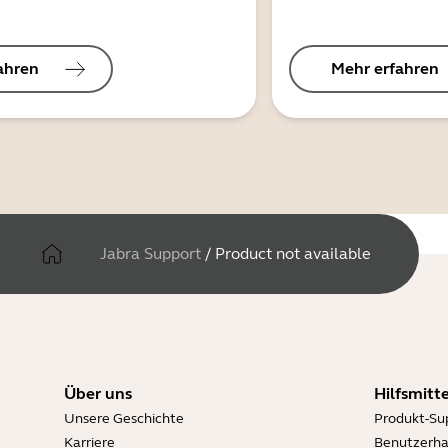
ahren
Mehr erfahren
Jabra Support
/
Product not available
Über uns
Hilfsmitte
Unsere Geschichte
Produkt-Su
Karriere
Benutzerh