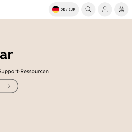
DE
/ EUR
ar
e Support-Ressourcen