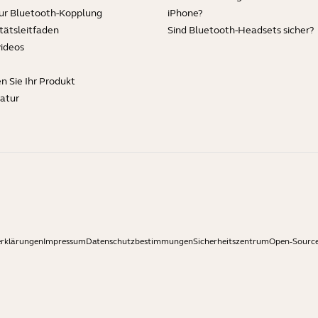
zur Bluetooth-Kopplung
iPhone?
tätsleitfaden
Sind Bluetooth-Headsets sicher?
videos
en Sie Ihr Produkt
ratur
erklärungen
Impressum
Datenschutzbestimmungen
Sicherheitszentrum
Open-Source