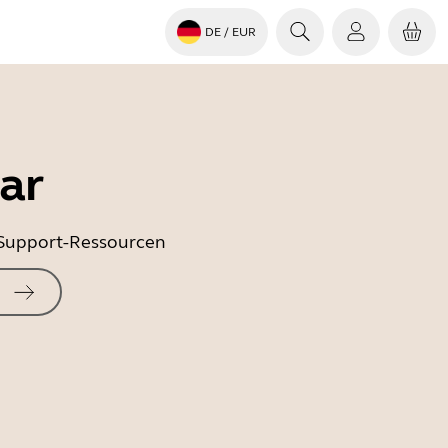
DE
/ EUR
ar
e Support-Ressourcen