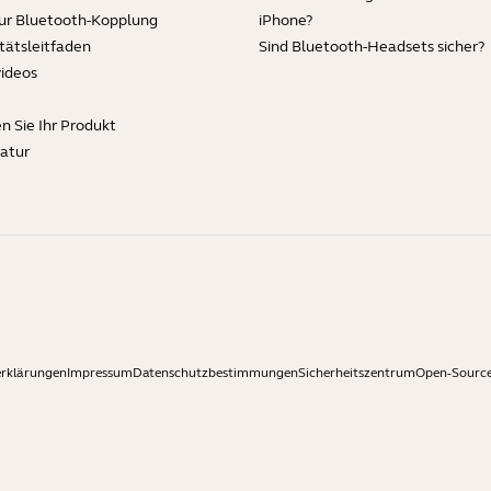
zur Bluetooth-Kopplung
iPhone?
tätsleitfaden
Sind Bluetooth-Headsets sicher?
videos
en Sie Ihr Produkt
ratur
erklärungen
Impressum
Datenschutzbestimmungen
Sicherheitszentrum
Open-Source