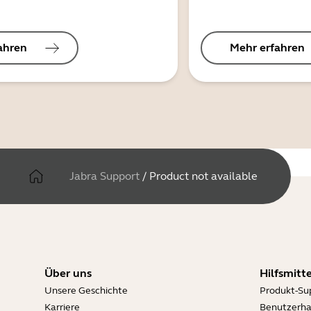
ahren
Mehr erfahren
Jabra Support
/
Product not available
Über uns
Hilfsmitte
Unsere Geschichte
Produkt-Su
Karriere
Benutzerh