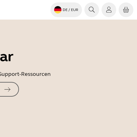
DE
/ EUR
ar
e Support-Ressourcen