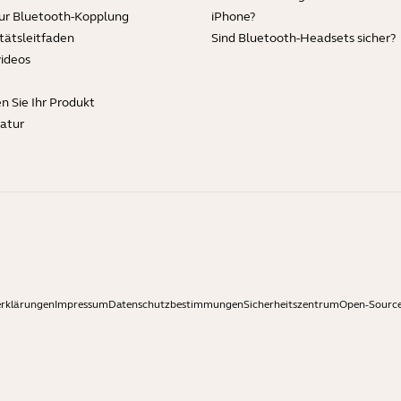
zur Bluetooth-Kopplung
iPhone?
tätsleitfaden
Sind Bluetooth-Headsets sicher?
videos
en Sie Ihr Produkt
ratur
erklärungen
Impressum
Datenschutzbestimmungen
Sicherheitszentrum
Open-Source