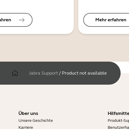
ahren
Mehr erfahren
Jabra Support
/
Product not available
Über uns
Hilfsmitte
Unsere Geschichte
Produkt-Su
Karriere
Benutzerh