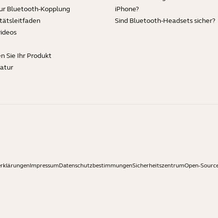
zur Bluetooth-Kopplung
iPhone?
tätsleitfaden
Sind Bluetooth-Headsets sicher?
videos
en Sie Ihr Produkt
ratur
erklärungen
Impressum
Datenschutzbestimmungen
Sicherheitszentrum
Open-Source