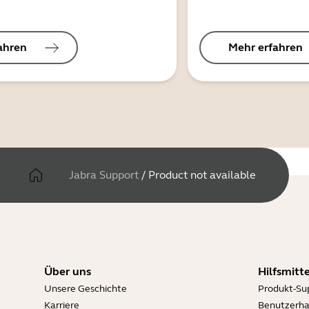
ahren
Mehr erfahren
Jabra Support
/
Product not available
Über uns
Hilfsmitte
Unsere Geschichte
Produkt-Su
Karriere
Benutzerh