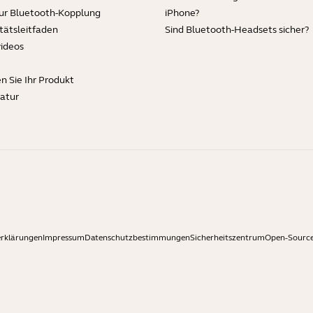
zur Bluetooth-Kopplung
iPhone?
tätsleitfaden
Sind Bluetooth-Headsets sicher?
videos
en Sie Ihr Produkt
ratur
erklärungen
Impressum
Datenschutzbestimmungen
Sicherheitszentrum
Open-Source