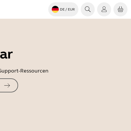
DE
/ EUR
ar
e Support-Ressourcen