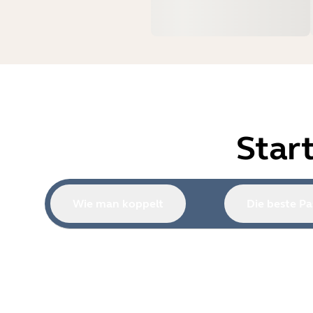
Star
Wie man koppelt
Die beste Pa