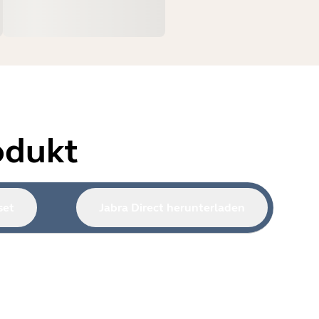
odukt
set
Jabra Direct herunterladen