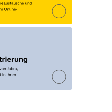
tieaustausche und
m Online-
trierung
von Jabra,
 in Ihren