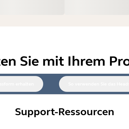
ten Sie mit Ihrem Pr
ssform erhalten
So verwenden Sie das Head
Support-Ressourcen