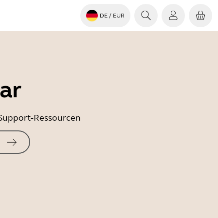
DE
/ EUR
ar
e Support-Ressourcen