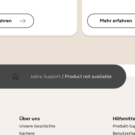
ahren
Mehr erfahren
Jabra Support
/
Product not available
Über uns
Hilfsmitte
Unsere Geschichte
Produkt-Su
Karriere
Benutzerh