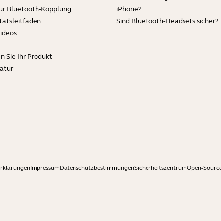
zur Bluetooth-Kopplung
iPhone?
tätsleitfaden
Sind Bluetooth-Headsets sicher?
videos
en Sie Ihr Produkt
ratur
erklärungen
Impressum
Datenschutzbestimmungen
Sicherheitszentrum
Open-Source