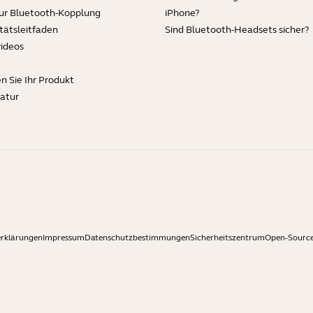
zur Bluetooth-Kopplung
iPhone?
tätsleitfaden
Sind Bluetooth-Headsets sicher?
videos
en Sie Ihr Produkt
ratur
erklärungen
Impressum
Datenschutzbestimmungen
Sicherheitszentrum
Open-Source