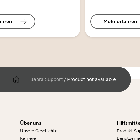
ahren
Mehr erfahren
Jabra Support
/
Product not available
Über uns
Hilfsmitte
Unsere Geschichte
Produkt-Su
Karriere
Benutzerh