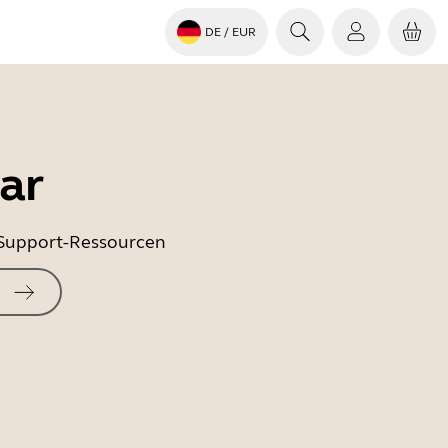
DE
/ EUR
ar
e Support-Ressourcen