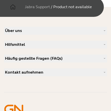
Jabra Support
/
Product not available
Über uns
Unsere Geschichte
Hilfsmittel
Karriere
Nachhaltigkeit
Produkt-Support
Neuigkeiten und Pressemitteilungen
Häufig gestellte Fragen (FAQs)
Benutzerhandbücher
Jabra-Blog
Anleitung zur Bluetooth-Kopplung
Welches Headset eignet sich für Skype?
Anwenderberichte
Kompatibilitätsleitfaden
Kontakt aufnehmen
Welches ist ein gutes Headset für das iPhone?
Anleitungsvideos
Sind Bluetooth-Headsets sicher?
Jabra Vertrieb kontaktieren
Zubehör
Online-Bestellungen
Identifizieren Sie Ihr Produkt
Registrieren Sie Ihr Produkt
Selbstreparatur
Werden Sie Reseller
Richtlinie für auslaufende Enterprise-Produkte
Entwicklerprogramm