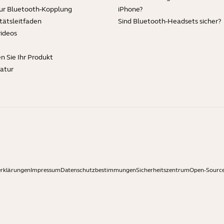
zur Bluetooth-Kopplung
iPhone?
tätsleitfaden
Sind Bluetooth-Headsets sicher?
videos
en Sie Ihr Produkt
ratur
erklärungen
Impressum
Datenschutzbestimmungen
Sicherheitszentrum
Open-Source