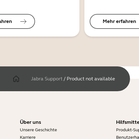
ahren
Mehr erfahren
Jabra Support
/
Product not available
Über uns
Hilfsmitte
Unsere Geschichte
Produkt-Su
Karriere
Benutzerh