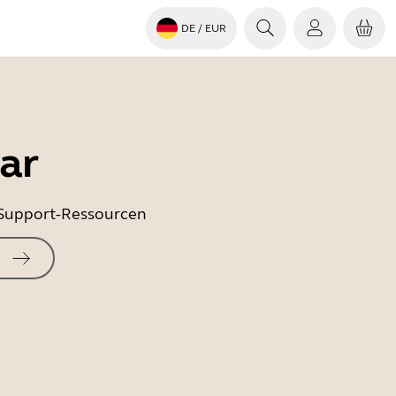
DE
/ EUR
ar
e Support-Ressourcen