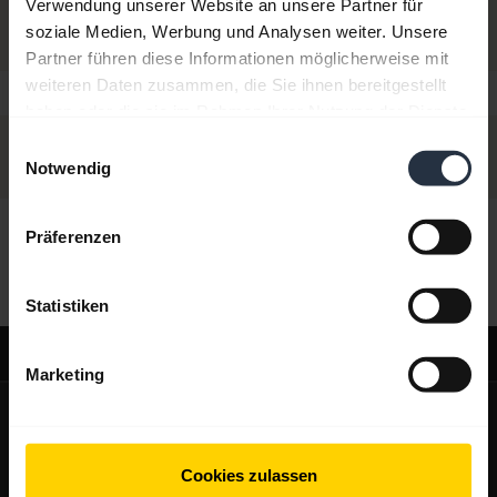
Verwendung unserer Website an unsere Partner für
soziale Medien, Werbung und Analysen weiter. Unsere
Partner führen diese Informationen möglicherweise mit
weiteren Daten zusammen, die Sie ihnen bereitgestellt
haben oder die sie im Rahmen Ihrer Nutzung der Dienste
gesammelt haben.
Einwilligungsauswahl
Notwendig
Präferenzen
Hallo,
Wie kann ich Ihnen heute helfen?
Statistiken
Support
Marketing
expand_more
Über uns
Über Jabra
expand_more
Unsere Produkte
Cookies zulassen