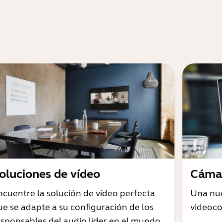
oluciones de vídeo
Cámar
ncuentre la solución de vídeo perfecta
Una nue
ue se adapte a su configuración de los
videoco
esponsables del audio líder en el mundo