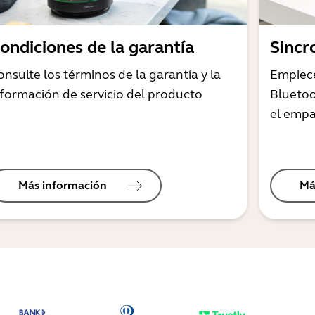
ondiciones de la garantía
Sincr
onsulte los términos de la garantía y la
Empiec
nformación de servicio del producto
Bluetoo
el empa
Más información
Má