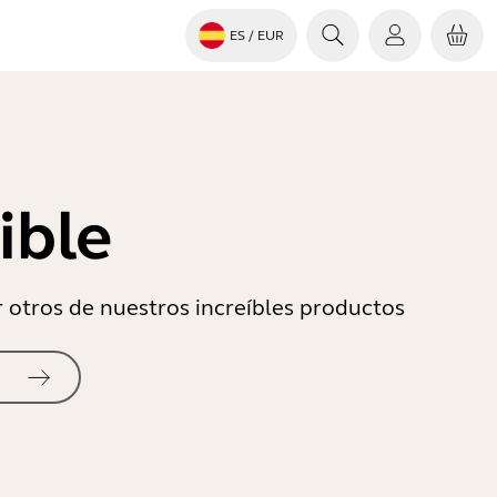
ES
/ EUR
ible
r otros de nuestros increíbles productos