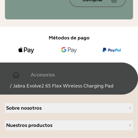
Métodos de pago
Accesorios
/
Jabra Evolve2 65 Flex Wireless Charging Pad
Sobre nosotros
Acerca de Jabra
Nuestros productos
Carreras profesionales
Sostenibilidad
Auriculares