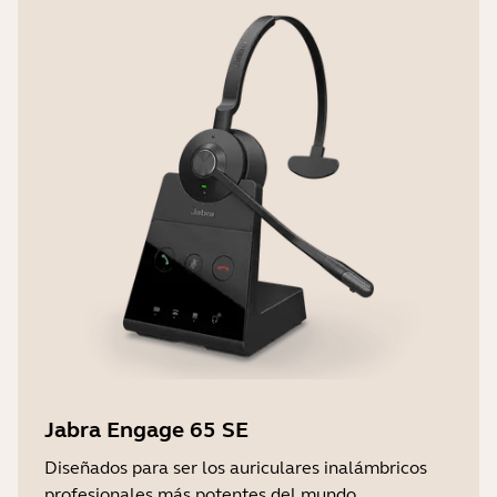
resto del mundo
Software y/o aplicaciones
compatibles
Jabra Direct, Jabra Xpress
Temperatura de funcionamiento:
De -10 °C a +55 °C
Temperatura de almacenamiento
-5 °C a 45 °C | 23 °F a 113 °F
Jabra Engage 65 SE
Diseñados para ser los auriculares inalámbricos
profesionales más potentes del mundo.