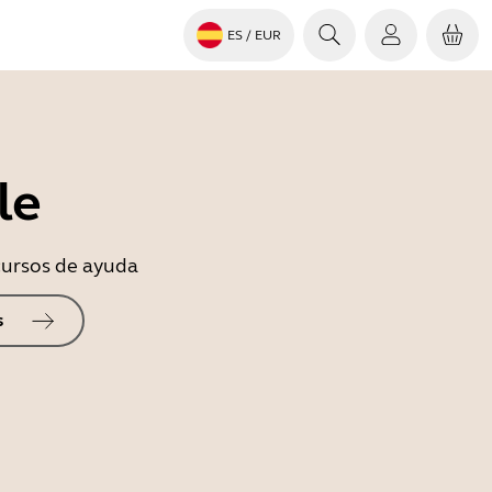
ES
/ EUR
le
ecursos de ayuda
s