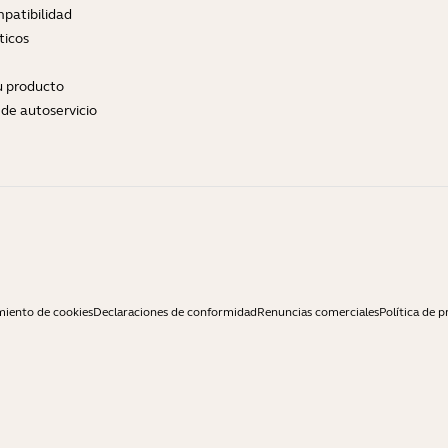
patibilidad
ticos
tu producto
de autoservicio
miento de cookies
Declaraciones de conformidad
Renuncias comerciales
Política de p