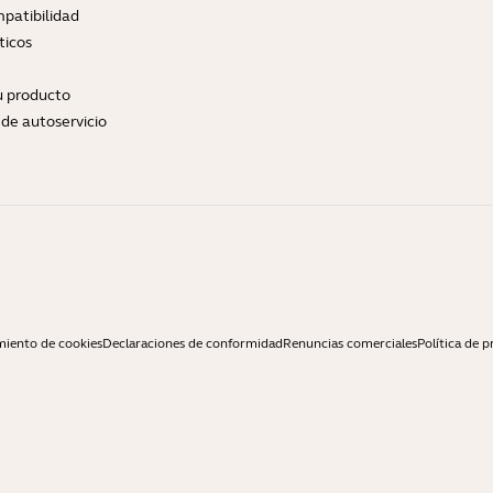
patibilidad
ticos
tu producto
de autoservicio
miento de cookies
Declaraciones de conformidad
Renuncias comerciales
Política de p