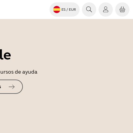
ES
/ EUR
le
ecursos de ayuda
s