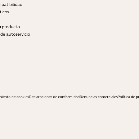
patibilidad
ticos
tu producto
de autoservicio
miento de cookies
Declaraciones de conformidad
Renuncias comerciales
Política de p