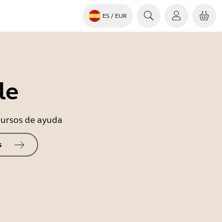
ES
/ EUR
le
ecursos de ayuda
s