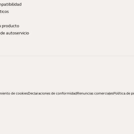
patibilidad
ticos
tu producto
de autoservicio
miento de cookies
Declaraciones de conformidad
Renuncias comerciales
Política de p