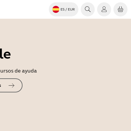
ES
/ EUR
le
ecursos de ayuda
s