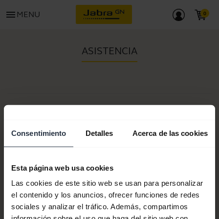
menu
MENU
ASISTENCIA
N.º de artículo:
Números de modelo:
Proset
Consentimiento
Detalles
Acerca de las cookies
Esta página web usa cookies
Documentos de producto
Las cookies de este sitio web se usan para personalizar
el contenido y los anuncios, ofrecer funciones de redes
Comprar ahora
sociales y analizar el tráfico. Además, compartimos
información sobre el uso que haga del sitio web con