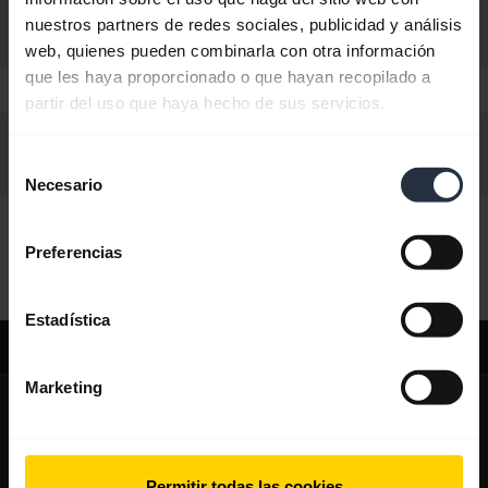
nuestros partners de redes sociales, publicidad y análisis
web, quienes pueden combinarla con otra información
que les haya proporcionado o que hayan recopilado a
partir del uso que haya hecho de sus servicios.
Selección
Necesario
de
consentimiento
Hola:
Preferencias
¿En qué puedo ayudarle hoy?
Estadística
Asistencia
Marketing
expand_more
Sobre nosotros
Acerca de Jabra
expand_more
Nuestros productos
Permitir todas las cookies