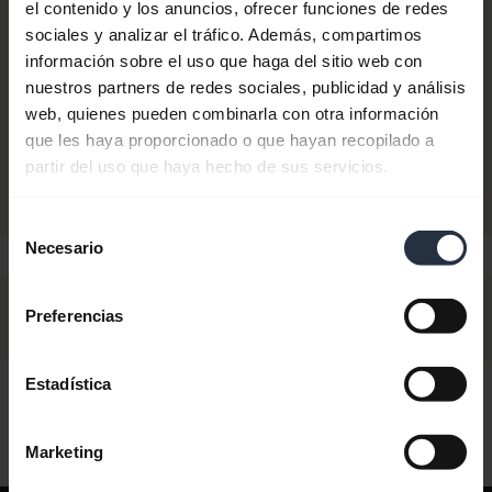
el contenido y los anuncios, ofrecer funciones de redes
sociales y analizar el tráfico. Además, compartimos
CONSIDERE ACTUALIZER A
información sobre el uso que haga del sitio web con
nuestros partners de redes sociales, publicidad y análisis
Jabra Biz 2400 II Duo
web, quienes pueden combinarla con otra información
Comprar ahora
y Mono
que les haya proporcionado o que hayan recopilado a
partir del uso que haya hecho de sus servicios.
Selección
Necesario
de
consentimiento
Preferencias
Estadística
Hola,
¿Cómo puedo ayudarte hoy?
Marketing