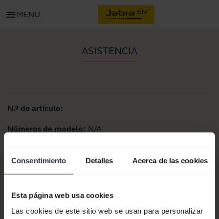
menu
MENU
ASISTENCIA
N.º de artículo:
Números de modelo:
N/A
Consentimiento
Detalles
Acerca de las cookies
Documentos de producto
Esta página web usa cookies
Comprar ahora
Las cookies de este sitio web se usan para personalizar