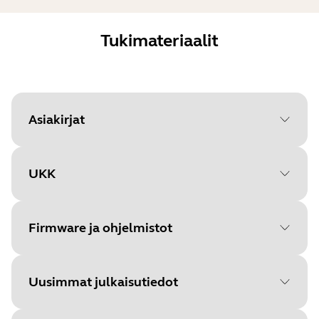
Tukimateriaalit
Asiakirjat
UKK
Document
Käyttäjän käsikirja
Language
Firmware ja ohjelmistot
Type
pdf
Size
1.9 MB
Uusimmat julkaisutiedot
File
Firmware for dongle