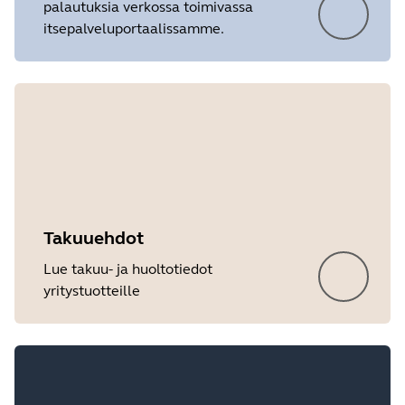
palautuksia verkossa toimivassa
itsepalveluportaalissamme.
Showing 5 of 16
Takuuehdot
Lue takuu- ja huoltotiedot
yritystuotteille